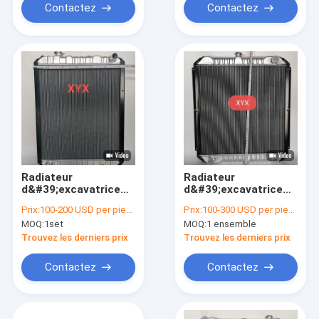
Contactez
Contactez
Radiateur
Radiateur
d&#39;excavatrice
d&#39;excavatrice
Komatsu PC120-6 |
Kobelco SK200-3 |
Prix:
100-200 USD per piece
Prix:
100-300 USD per piece
Assemblage du
Pièce de
MOQ:
1set
MOQ:
1 ensemble
système de
refroidissement de
refroidissement de
remplacement du
Trouvez les derniers prix
Trouvez les derniers prix
640 mm
réservoir d&#39;eau
Contactez
Contactez