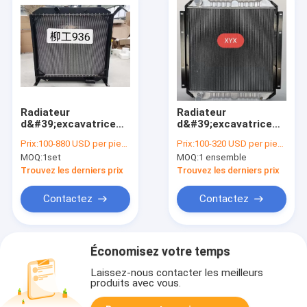
Radiateur
Radiateur
d&#39;excavatrice
d&#39;excavatrice
LiuGong | Système de
Kato HD820 | Unité
Prix:
100-880 USD per piece
Prix:
100-320 USD per piece
gestion thermique de
d&#39;échange
MOQ:
1set
MOQ:
1 ensemble
980 mm
thermique de qualité
commerciale
Trouvez les derniers prix
Trouvez les derniers prix
Contactez
Contactez
Économisez votre temps
Laissez-nous contacter les meilleurs
produits avec vous.