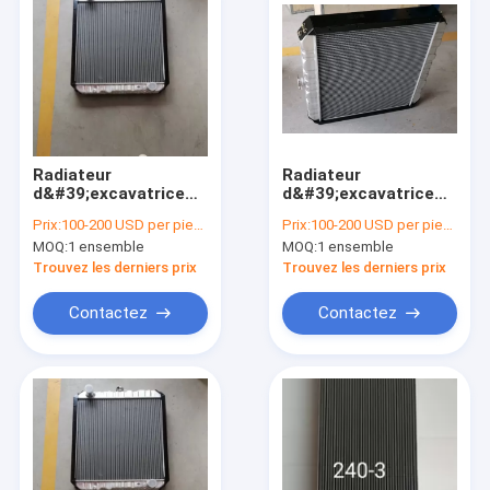
Radiateur
Radiateur
d&#39;excavatrice
d&#39;excavatrice
CAT | Remplacement
CAT | Système de
Prix:
100-200 USD per piece
Prix:
100-200 USD per piece
de l&#39;assemblage
gestion thermique
MOQ:
1 ensemble
MOQ:
1 ensemble
complet en
épaissi de 66 cm
aluminium
Trouvez les derniers prix
Trouvez les derniers prix
Contactez
Contactez
Maison
Des produits
Au sujet de nous