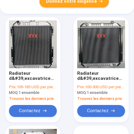
Donnez votre exigence
Radiateur
Radiateur
d&#39;excavatrice
d&#39;excavatrice
Kobelco SH60 |
Kobelco SK07N2 |
Prix:
100-185 USD per piece
Prix:
100-300 USD per piece
Assemblage
Échangeur de chaleur
MOQ:
1 ensemble
MOQ:
1 ensemble
d&#39;unité complet
complet en
de qualité
aluminium
Trouvez les derniers prix
Trouvez les derniers prix
commerciale
Contactez
Contactez