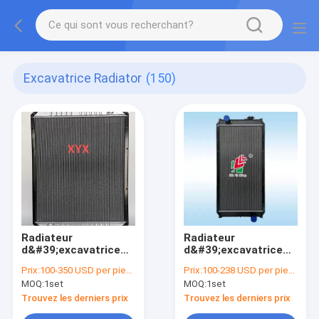
Excavatrice Radiator
(150)
Radiateur
Radiateur
d&#39;excavatrice
d&#39;excavatrice
Komatsu PC200-5 |
CAT | Ensemble de
Prix:
100-350 USD per piece
Prix:
100-238 USD per piece
Unité d&#39;échange
refroidissement
MOQ:
1set
MOQ:
1set
thermique de qualité
complet de qualité
commerciale
commerciale
Trouvez les derniers prix
Trouvez les derniers prix