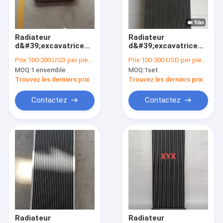
Visite d'usine
Contrôle de qualité
Radiateur
Radiateur
d&#39;excavatrice
d&#39;excavatrice
Contactez-nous
CAT | Qualité
Hitachi EX240-3 |
Prix:
100-200 USD per piece
Prix:
100-300 USD per piece
commerciale
Composant
MOQ:
1 ensemble
MOQ:
1set
d&#39;unité de
construit avec
Nouvelles
refroidissement
précision
Trouvez les derniers prix
Trouvez les derniers prix
durable
d&#39;assemblage
Cas
Contactez
Contactez
Blog
Excavatrice Radiator
Radiateur d'huile hydraulique
Radiateur de bouteur
Radiateur
Radiateur