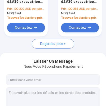
d&#39;excavatrice
d&#39;excavatrice
Radiateur de camion lourd
Komatsu PC138 |
Komatsu PC300-8 |
Prix:
100-300 USD per piece
Prix:
100-385 USD per piece
Échangeur de chaleur
Remplacement de
MOQ:
Radiateurs diesel de camion
1set
MOQ:
1set
complet de qualité
l&#39;assemblage
commerciale
complet 26x16
Trouvez les derniers prix
Trouvez les derniers prix
Refroidisseur intermédiaire de camion
Contactez
Contactez
Réservoir de carburant résistant de camion
Regardez plus
Radiateur de générateur
radiateur d'autobus
Laisser Un Message
Nous Vous Répondrons Rapidement