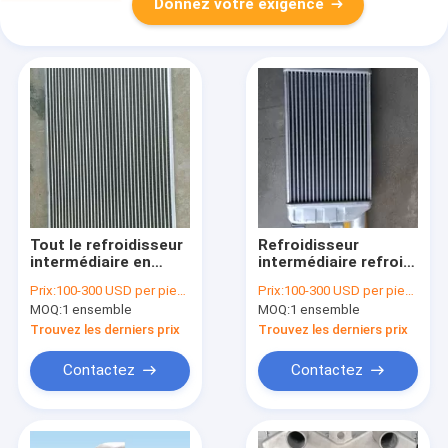
Donnez votre exigence
Tout le refroidisseur
Refroidisseur
intermédiaire en
intermédiaire refroidi
aluminium EX330-6
à l'eau de KOMATSU
Prix:
100-300 USD per piece
Prix:
100-300 USD per piece
de
PC200-7, excavatrice
MOQ:
1 ensemble
MOQ:
1 ensemble
camion/excavatrice
Performance Diesel
Spare Parts
Intercoolers
Trouvez les derniers prix
Trouvez les derniers prix
d'EX360/EX330-3
Hitachi
Contactez
Contactez