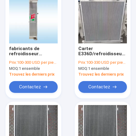
fabricants de
Carter
refroidisseur
E336D/refroidisseur
intermédiaire de 20Y-
intermédiaire diesel
Prix:
100-300 USD per piece
Prix:
100-330 USD per piece
03-41131 PC200-8
d'E330D Turbo,
MOQ:
1 ensemble
MOQ:
1 ensemble
KOMATSU
refroidisseur
intermédiaire de
Trouvez les derniers prix
Trouvez les derniers prix
véhicule de 62mm
Contactez
Contactez
Maison
Des produits
Au sujet de nous