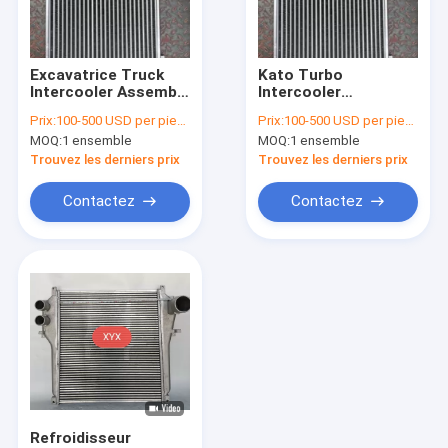
Visite d'usine
Contrôle de qualité
Excavatrice Truck
Kato Turbo
Intercooler Assembly
Intercooler
Contactez-nous
de SANY 215-8
Assembly,
Prix:
100-500 USD per piece
Prix:
100-500 USD per piece
370*595mm
refroidisseur
MOQ:
1 ensemble
MOQ:
1 ensemble
intermédiaire HD820-
Nouvelles
3 des véhicules à
Trouvez les derniers prix
Trouvez les derniers prix
moteur
Cas
Contactez
Contactez
Blog
Excavatrice Radiator
Radiateur d'huile hydraulique
Radiateur de bouteur
Refroidisseur