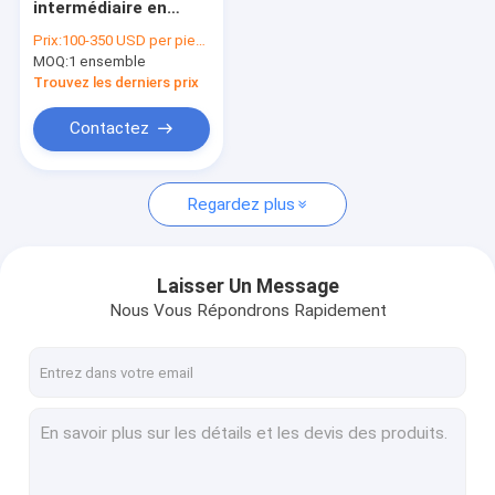
intermédiaire en
Radiateur de camion lourd
aluminium de camion
Prix:
100-350 USD per piece
de Hino 700/E13C
MOQ:
Radiateurs diesel de camion
1 ensemble
pour le noyau du
radiateur 62mm
Trouvez les derniers prix
Refroidisseur intermédiaire de camion
Contactez
Réservoir de carburant résistant de camion
Regardez plus
Radiateur de générateur
radiateur d'autobus
Laisser Un Message
Nous Vous Répondrons Rapidement