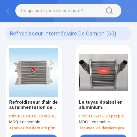
Refroidisseur Intermédiaire De Camion
(60)
Refroidisseur d'air de
Le tuyau épaissi en
suralimentation de
aluminium
refroidisseur
d'Assemblée de
Prix:
100-358 USD per piece
Prix:
100-500 USD per piece
intermédiaire
refroidisseur
MOQ:
1 ensemble
MOQ:
1 ensemble
d'excavatrice
intermédiaire de
Komatsu PC360-7
camion d'ISUZU
Trouvez les derniers prix
Trouvez les derniers prix
6152-62-5110/
6WF1 a fait