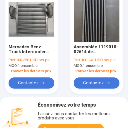
Mercedes Benz
Assemblée 1119010-
Truck Intercooler
02614 de
argentée
refroidisseur
Prix:
100-350 USD per piece
Prix:
100-240 USD per piece
9425010201/9425010901
intermédiaire de
MOQ:
1 ensemble
MOQ:
1 ensemble
radiateur d'autobus
de Yutong
Trouvez les derniers prix
Trouvez les derniers prix
220*920mm
Contactez
Contactez
Économisez votre temps
Laissez-nous contacter les meilleurs
produits avec vous.