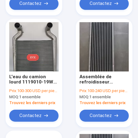
Contactez
Contactez
L'eau du camion
Assemblée de
lourd 1119010-19W/B
refroidisseur
de FAW pour aérer le
intermédiaire
Prix:
100-300 USD per piece
Prix:
100-240 USD per piece
radiateur de
d'autobus de Yutong,
MOQ:
1 ensemble
MOQ:
1 ensemble
refroidisseur
refroidisseur
intermédiaire
intermédiaire en
Trouvez les derniers prix
Trouvez les derniers prix
aluminium 1119010-
03621
Contactez
Contactez