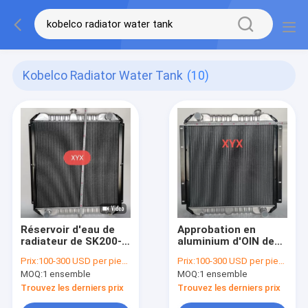
Kobelco Radiator Water Tank
(10)
Réservoir d'eau de
Approbation en
radiateur de SK200-3
aluminium d'OIN de
Kobelco, excavatrice
radiateur de double
Prix:
100-300 USD per piece
Prix:
100-300 USD per piece
de radiateur de
passage de KOBELCO
MOQ:
1 ensemble
MOQ:
1 ensemble
760MM
SK07N2
Trouvez les derniers prix
Trouvez les derniers prix