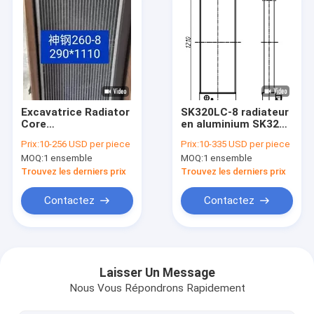
Excavatrice Radiator
SK320LC-8 radiateur
Core
en aluminium SK320-
LQ05P00041S001
8 SK330LC-8 SK330-
Prix:
10-256 USD per piece
Prix:
10-335 USD per piece
LQ05P00041S006
8 SK350LC-8 SK350-
MOQ:
1 ensemble
MOQ:
1 ensemble
LQ05P00041S010 de
8 SK400LC-8 SK400-
SK250-8 SK260-8
8 LC05P00043S001
Trouvez les derniers prix
Trouvez les derniers prix
Kobelco
LC05P00043S034
Contactez
Contactez
Maison
Des produits
Laisser Un Message
Nous Vous Répondrons Rapidement
Au sujet de nous