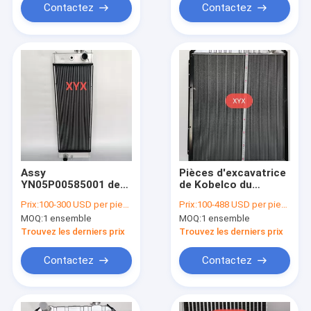
Contactez
Contactez
Assy
Pièces d'excavatrice
YN05P00585001 de
de Kobelco du
noyau de radiateur
radiateur SK200-5
Prix:
100-300 USD per piece
Prix:
100-488 USD per piece
de réservoir d'eau du
d'excavatrice
MOQ:
1 ensemble
MOQ:
1 ensemble
radiateur SK200-8
d'épaississement en
E215B SK210LC-8
aluminium de fan
Trouvez les derniers prix
Trouvez les derniers prix
Contactez
Contactez