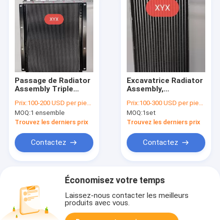
Passage de Radiator
Excavatrice Radiator
Assembly Triple
Assembly,
d'excavatrice de
excavatrice Parts de
Prix:
100-200 USD per piece
Prix:
100-300 USD per piece
KOBELCO SK120-
60-8 Yuchai
MOQ:
1 ensemble
MOQ:
1set
3/SK120-5
Trouvez les derniers prix
Trouvez les derniers prix
Contactez
Contactez
Économisez votre temps
Laissez-nous contacter les meilleurs
produits avec vous.