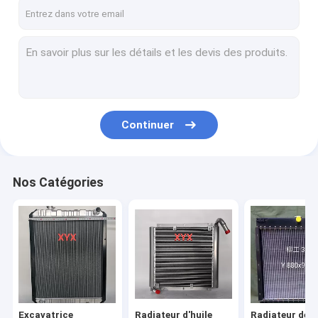
Visite d'usine
Contrôle de qualité
Contactez-nous
Nouvelles
Continuer
Cas
Blog
Nos Catégories
Excavatrice Radiator
Radiateur d'huile hydraulique
Radiateur de bouteur
Excavatrice
Radiateur d'huile
Radiateur de 