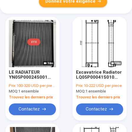
Donnez votre exigence
LE RADIATEUR
Excavatrice Radiator
YN05P00024S001
LQ05P00041S010
ADAPTE KOBELCO
LQ05P00032F1 de
Prix:
100-320 USD per piece
Prix:
10-222 USD per piece
SK200-6 SK210-6
SK250-8 SK260-8
MOQ:
1 ensemble
MOQ:
1 ensemble
SK230-6 SK250-6
SK260LC-8 Kobelco
SK200-5.5
Trouvez les derniers prix
Trouvez les derniers prix
Contactez
Contactez