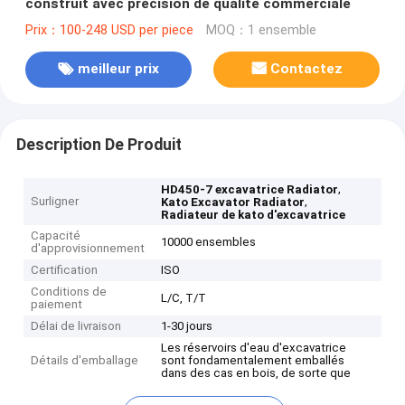
construit avec précision de qualité commerciale
Prix：100-248 USD per piece
MOQ：1 ensemble
meilleur prix
Contactez
Description De Produit
,
HD450-7 excavatrice Radiator
Surligner
,
Kato Excavator Radiator
Radiateur de kato d'excavatrice
Capacité
10000 ensembles
d'approvisionnement
Certification
ISO
Conditions de
L/C, T/T
paiement
Délai de livraison
1-30 jours
Les réservoirs d'eau d'excavatrice
Détails d'emballage
sont fondamentalement emballés
dans des cas en bois, de sorte que