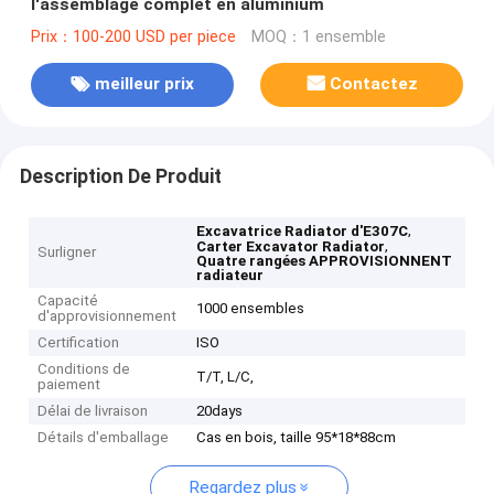
l'assemblage complet en aluminium
Prix：100-200 USD per piece
MOQ：1 ensemble
meilleur prix
Contactez
Description De Produit
,
Excavatrice Radiator d'E307C
,
Carter Excavator Radiator
Surligner
Quatre rangées APPROVISIONNENT
radiateur
Capacité
1000 ensembles
d'approvisionnement
Certification
ISO
Conditions de
T/T, L/C,
paiement
Délai de livraison
20days
Détails d'emballage
Cas en bois, taille 95*18*88cm
Regardez plus