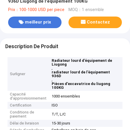
936D Liugong de l'équipement 100KG
Prix：100-1000 USD per piece
MOQ：1 ensemble
meilleur prix
Contactez
Description De Produit
Radiateur lourd d'équipement de
Liugong
,
radiateur lourd de l'équipement
Surligner
936D
,
Pièces d'excavatrice du liugong
100KG
Capacité
1000 ensembles
d'approvisionnement
Certification
ISO
Conditions de
T/T, L/C
paiement
Délai de livraison
15-30 jours