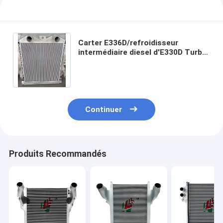
Carter E336D/refroidisseur
intermédiaire diesel d'E330D Turbo,
refroidisseur intermédiaire de
véhicule de 62mm
Continuer
Produits Recommandés