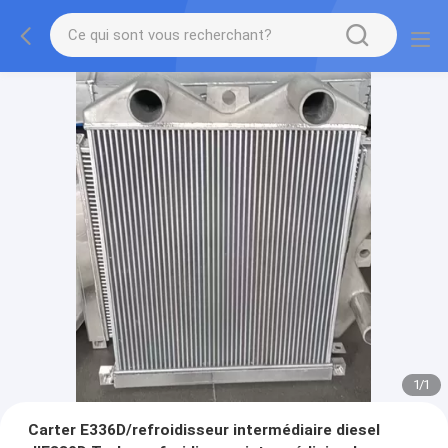
1
/
1
Carter E336D/refroidisseur intermédiaire diesel