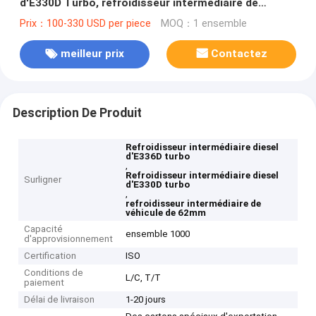
d'E330D Turbo, refroidisseur intermédiaire de
véhicule de 62mm
Prix：100-330 USD per piece
MOQ：1 ensemble
meilleur prix
Contactez
Description De Produit
Refroidisseur intermédiaire diesel
d'E336D turbo
,
Refroidisseur intermédiaire diesel
Surligner
d'E330D turbo
,
refroidisseur intermédiaire de
véhicule de 62mm
Capacité
ensemble 1000
d'approvisionnement
Certification
ISO
Conditions de
L/C, T/T
paiement
Délai de livraison
1-20 jours