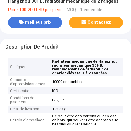
Hangzhou 30HB, radiateur mécanique de 2 rangées
Prix：100-200 USD per piece
MOQ：1 ensemble
meilleur prix
Contactez
Description De Produit
,
Radiateur mécanique de Hangzhou
,
radiateur mécanique 30HB
Surligner
remplacement de radiateur de
chariot élévateur à 2 rangées
Capacité
10000 ensembles
d'approvisionnement
Certification
ISO
Conditions de
L/C, T/T
paiement
Délai de livraison
1-30day
Ce peut être des cartons ou des cas
Détails d'emballage
en bois, qui peuvent être adaptés aux
besoins du client selon le