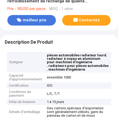
refroidissement de rechange de qualité
commerciale.
Prix：90USD per piece
MOQ：1 série
meilleur prix
Contactez
Description De Produit
,
pièces automobiles radiateur lourd
radiateur à noyau en aluminium
Surligner
pour machines d'ingénierie
,
radiateurs pour pièces automobiles
,
machines d'ingénierie
Capacité
ensemble 1000
d'approvisionnement
Certification
ISO
Conditions de
L/C, T/T
paiement
Délai de livraison
1 à 15 jours
Des cartons spéciaux d'exportation
Détails d'emballage
sont généralement utilisés, garni du
panneau de carton et de mous