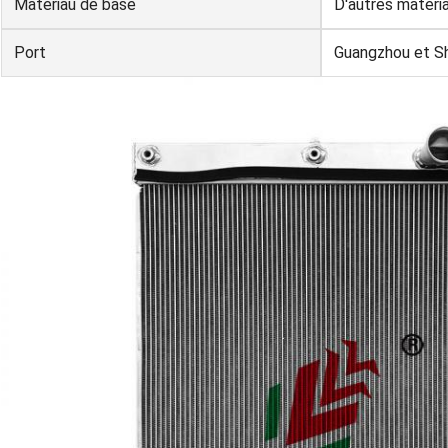
Matériau de base
D'autres matéri
Port
Guangzhou et S