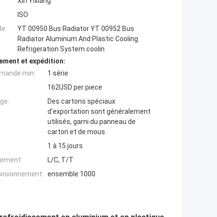
Xin Yixiang
ISO
e:
YT 00950 Bus Radiator YT 00952 Bus
Radiator Aluminum And Plastic Cooling
Refrigeration System coolin
ement et expédition:
mande min:
1 série
162USD per piece
ge:
Des cartons spéciaux
d'exportation sont généralement
utilisés, garni du panneau de
carton et de mous
1 à 15 jours
iement:
L/C, T/T
ovisionnement:
ensemble 1000