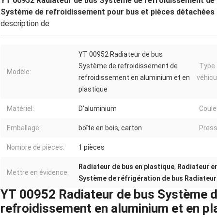
YT 00952 Radiateur de bus Système de refroidissement de 
Système de refroidissement pour bus et pièces détachées
description de
YT 00952 Radiateur de bus
Système de refroidissement de
Type 
Modèle:
refroidissement en aluminium et en
véhicu
plastique
Matériel:
D'aluminium
Coule
Emballage:
boîte en bois, carton
Press
Nombre de pièces:
1 pièces
Radiateur de bus en plastique
,
Radiateur e
Mettre en évidence:
Système de réfrigération de bus Radiateur
YT 00952 Radiateur de bus Système d
refroidissement en aluminium et en p