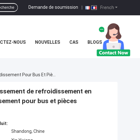
Demande de soumission
|
French
cherche
CTEZ-NOUS
NOUVELLES
CAS
BLOGS
YT 00952 Radiateur De Bus Système De Refroidissement De Refroidissement En Aluminium Et En Plastique Système De Refroidissement Pour Bus Et Pièces Détachées D'automobile1301-00950
issement de refroidissement en
ssement pour bus et pièces
uit:
Shandong, Chine