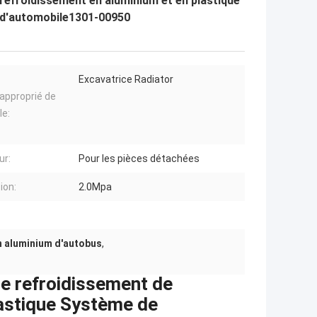
refroidissement en aluminium et en plastique
 d'automobile1301-00950
Excavatrice Radiator
approprié de
le:
ur:
Pour les pièces détachées
ion:
2.0Mpa
n aluminium d'autobus
,
e refroidissement de
lastique Système de