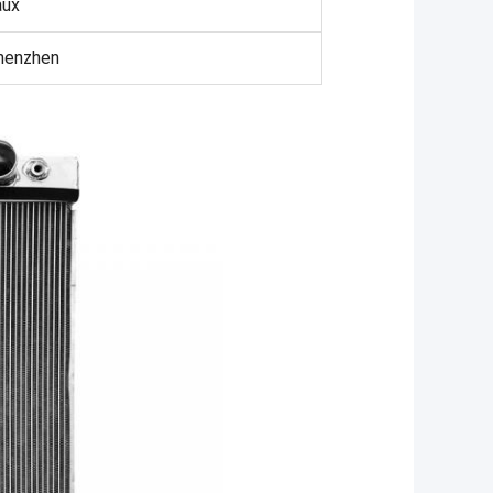
aux
henzhen