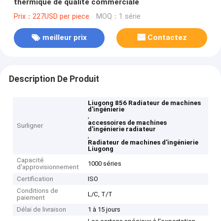
thermique de qualité commerciale
Prix：227USD per piece
MOQ：1 série
meilleur prix
Contactez
Description De Produit
Liugong 856 Radiateur de machines
d'ingénierie
,
accessoires de machines
Surligner
d'ingénierie radiateur
,
Radiateur de machines d'ingénierie
Liugong
Capacité
1000 séries
d'approvisionnement
Certification
ISO
Conditions de
L/C, T/T
paiement
Délai de livraison
1 à 15 jours