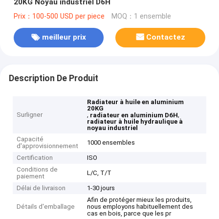
20KG Noyau industriel D6H
Prix：100-500 USD per piece
MOQ：1 ensemble
meilleur prix
Contactez
Description De Produit
Radiateur à huile en aluminium
20KG
Surligner
,
,
radiateur en aluminium D6H
radiateur à huile hydraulique à
noyau industriel
Capacité
1000 ensembles
d'approvisionnement
Certification
ISO
Conditions de
L/C, T/T
paiement
Délai de livraison
1-30 jours
Afin de protéger mieux les produits,
Détails d'emballage
nous employons habituellement des
cas en bois, parce que les pr