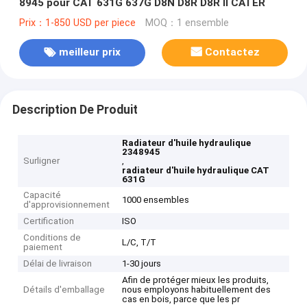
8945 pour CAT 631G 637G D8N D8R D8R II CATER
Prix：1-850 USD per piece
MOQ：1 ensemble
meilleur prix
Contactez
Description De Produit
Radiateur d'huile hydraulique
2348945
Surligner
,
radiateur d'huile hydraulique CAT
631G
Capacité
1000 ensembles
d'approvisionnement
Certification
ISO
Conditions de
L/C, T/T
paiement
Délai de livraison
1-30 jours
Afin de protéger mieux les produits,
Détails d'emballage
nous employons habituellement des
cas en bois, parce que les pr