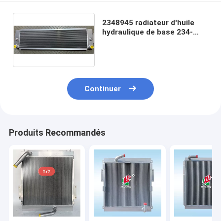
2348945 radiateur d'huile
hydraulique de base 234-
8945 pour CAT 631G 637G
D8N D8R D8R II CATER
Continuer
Produits Recommandés