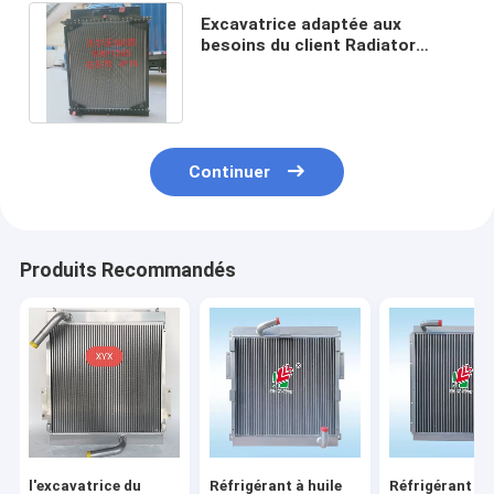
Excavatrice adaptée aux
besoins du client Radiator
14531217 d'EC330B EC360B
EC460B vieux
Continuer
Produits Recommandés
l'excavatrice du
Réfrigérant à huile
Réfrigérant à l