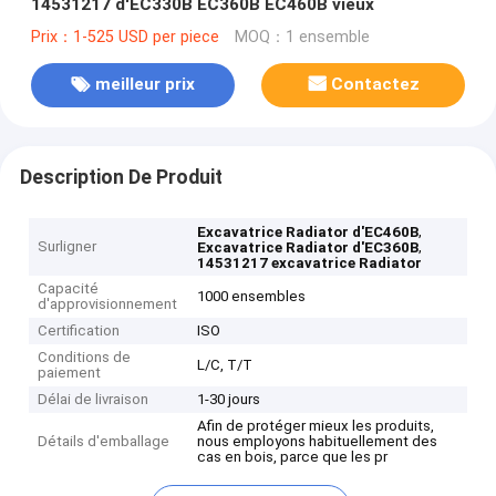
14531217 d'EC330B EC360B EC460B vieux
Prix：1-525 USD per piece
MOQ：1 ensemble
meilleur prix
Contactez
Description De Produit
,
Excavatrice Radiator d'EC460B
Surligner
,
Excavatrice Radiator d'EC360B
14531217 excavatrice Radiator
Capacité
1000 ensembles
d'approvisionnement
Certification
ISO
Conditions de
L/C, T/T
paiement
Délai de livraison
1-30 jours
Afin de protéger mieux les produits,
Détails d'emballage
nous employons habituellement des
cas en bois, parce que les pr