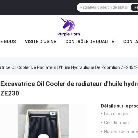
Re
DE NOUS
VISITE D'USINE
CONTRÔLE DE QUALITÉ
CONTA
trice Oil Cooler De Radiateur D'huile Hydraulique De Zoomlion ZE245
Excavatrice Oil Cooler de radiateur d'huile h
ZE230
Détails sur le prod
Lieu d'origine:
Certification:
Numéro de modèl