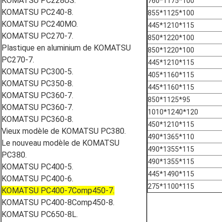
KOMATSU PC228US.
760*1175*100
KOMATSU PC240-8.
855*1125*100
KOMATSU PC240MO.
445*1210*115
KOMATSU PC270-7.
850*1220*100
Plastique en aluminium de KOMATSU
850*1220*100
PC270-7.
445*1210*115
KOMATSU PC300-5.
405*1160*115
KOMATSU PC350-8.
445*1160*115
KOMATSU PC360-7.
850*1125*95
KOMATSU PC360-7.
1010*1240*120
KOMATSU PC360-8.
450*1210*115
Vieux modèle de KOMATSU PC380.
490*1365*110
Le nouveau modèle de KOMATSU
490*1355*115
PC380.
490*1355*115
KOMATSU PC400-5.
445*1490*115
KOMATSU PC400-6.
275*1100*115
KOMATSU PC400-7Comp450-7.
KOMATSU PC400-8Comp450-8.
KOMATSU PC650-8L.