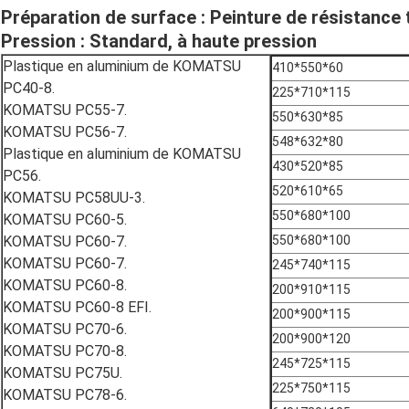
Préparation de surface : Peinture de résistance
Pression : Standard, à haute pression
Plastique en aluminium de KOMATSU
410*550*60
PC40-8.
225*710*115
KOMATSU PC55-7.
550*630*85
KOMATSU PC56-7.
548*632*80
Plastique en aluminium de KOMATSU
430*520*85
PC56.
520*610*65
KOMATSU PC58UU-3.
550*680*100
KOMATSU PC60-5.
KOMATSU PC60-7.
550*680*100
KOMATSU PC60-7.
245*740*115
KOMATSU PC60-8.
200*910*115
KOMATSU PC60-8 EFI.
200*900*115
KOMATSU PC70-6.
200*900*120
KOMATSU PC70-8.
245*725*115
KOMATSU PC75U.
225*750*115
KOMATSU PC78-6.