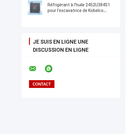
radiateur, réservoir de stockage de
Réfrigérant à l'huile 2452U384S1
pétrole, refroidisseur d'air, 125-
pour l'excavatrice de Kobelco
2970,118-9954
SK07N2 MD200BLC K907LC K907
JE SUIS EN LIGNE UNE
DISCUSSION EN LIGNE