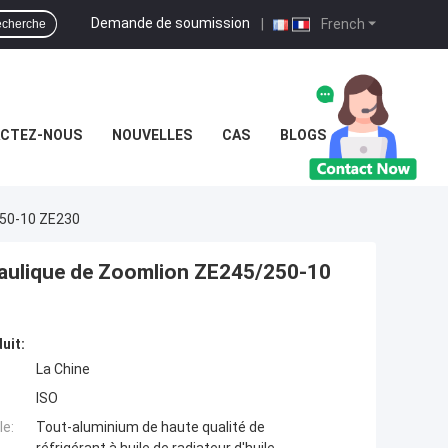
Demande de soumission
|
French
cherche
CTEZ-NOUS
NOUVELLES
CAS
BLOGS
/250-10 ZE230
ydraulique de Zoomlion ZE245/250-10
uit:
La Chine
ISO
e:
Tout-aluminium de haute qualité de