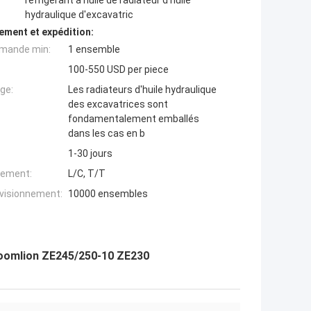
réfrigérant à huile de radiateur d'huile
hydraulique d'excavatric
ement et expédition:
mande min:
1 ensemble
100-550 USD per piece
ge:
Les radiateurs d'huile hydraulique
des excavatrices sont
fondamentalement emballés
dans les cas en b
1-30 jours
iement:
L/C, T/T
ovisionnement:
10000 ensembles
 Zoomlion ZE245/250-10 ZE230